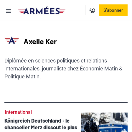
Aller
Menu
S'abonner
au
contenu
Axelle Ker
Diplômée en sciences politiques et relations
internationales, journaliste chez Économie Matin &
Politique Matin.
International
Königreich Deutschland : le
chancelier Merz dissout le plus