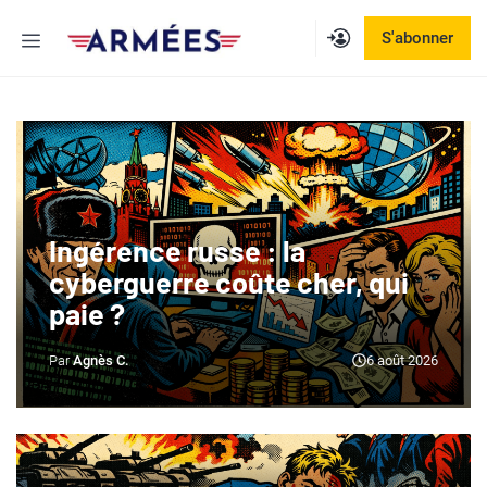
Aller
Menu
S'abonner
au
contenu
Ingérence russe : la
cyberguerre coûte cher, qui
paie ?
Agnès C.
6 août 2026