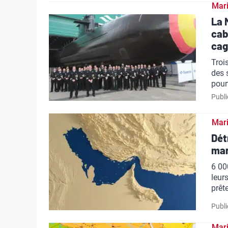
Mar
La 
cab
ca
Troi
des 
pour
Publi
Mar
Dét
mar
6 00
leur
prêt
Publi
Mar