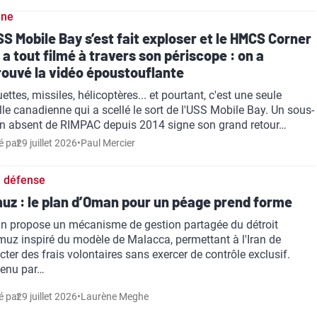
ine
SS Mobile Bay s’est fait exploser et le HMCS Corner
 a tout filmé à travers son périscope : on a
rouvé la vidéo époustouflante
ettes, missiles, hélicoptères... et pourtant, c'est une seule
ille canadienne qui a scellé le sort de l'USS Mobile Bay. Un sous-
n absent de RIMPAC depuis 2014 signe son grand retour…
é par
29 juillet 2026
•
Paul Mercier
 défense
uz : le plan d’Oman pour un péage prend forme
 propose un mécanisme de gestion partagée du détroit
muz inspiré du modèle de Malacca, permettant à l'Iran de
ecter des frais volontaires sans exercer de contrôle exclusif.
enu par…
é par
29 juillet 2026
•
Laurène Meghe