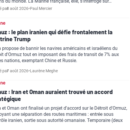
ns du monde. La Marine française, elle, s'interroge sur…
é par
8 août 2026
•
Paul Mercier
ine
uz : le plan iranien qui défie frontalement la
trine Trump
an propose de bannir les navires américains et israéliens du
oit d'Ormuz tout en imposant des frais de transit de 7% aux
es nations, exemptant Chine et Russie.
é par
7 août 2026
•
Laurène Meghe
ine
uz : Iran et Oman auraient trouvé un accord
atégique
an et Oman ont finalisé un projet d'accord sur le Détroit d'Ormuz,
oyant une séparation des routes maritimes : entrée sous
rôle iranien, sortie sous autorité omanaise. Temporaire (deux