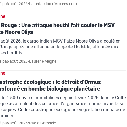
é par
6 août 2026
•
La rédaction d'Armées.com
ine
 Rouge : Une attaque houthi fait couler le MSV
ze Noore Oliya
 août 2026, le cargo indien MSV Faize Noore Oliya a coulé en
Rouge après une attaque au large de Hodeida, attribuée aux
lles houthis.
é par
5 août 2026
•
Laurène Meghe
ine
astrophe écologique : le détroit d’Ormuz
nsformé en bombe biologique planétaire
 de 1 500 navires immobilisés depuis février 2026 dans le Golfe
ique accumulent des colonies d'organismes marins invasifs sur
s coques. Cette catastrophe écologique en gestation menace de
aminer…
é par
5 août 2026
•
Paolo Garoscio