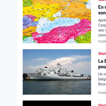
En 
son
Aprè
Casp
ses 
com
Publi
Mar
La 
pou
Un m
belg
Brux
Publi
Mar