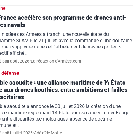
ine
France accélère son programme de drones anti-
es navals
inistère des Armées a franchi une nouvelle étape du
ramme SLAM-F le 21 juillet, avec la commande d'une douzaine
rones supplémentaires et l'affrètement de navires porteurs.
jectif affiché…
é par
4 août 2026
•
La rédaction d'Armées.com
 défense
bie saoudite : une alliance maritime de 14 États
e aux drones houthies, entre ambitions et failles
acitaires
abie saoudite a annoncé le 30 juillet 2026 la création d'une
ance maritime regroupant 14 États pour sécuriser la mer Rouge.
 entre disparités technologiques, absence de doctrine
mune et…
é par
31 juillet 2026
•
Adélaïde Motte