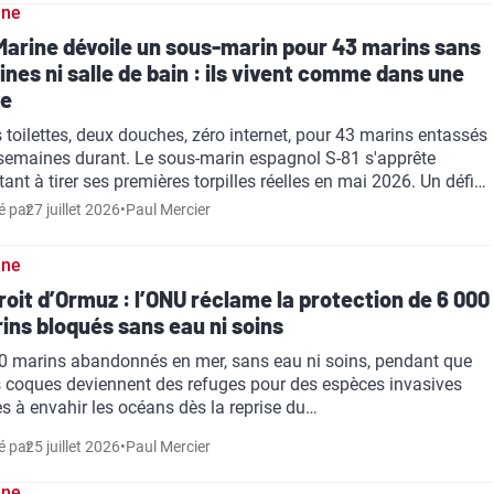
ine
Marine dévoile un sous-marin pour 43 marins sans
ines ni salle de bain : ils vivent comme dans une
ge
s toilettes, deux douches, zéro internet, pour 43 marins entassés
semaines durant. Le sous-marin espagnol S-81 s'apprête
tant à tirer ses premières torpilles réelles en mai 2026. Un défi…
é par
27 juillet 2026
•
Paul Mercier
ine
roit d’Ormuz : l’ONU réclame la protection de 6 000
ins bloqués sans eau ni soins
0 marins abandonnés en mer, sans eau ni soins, pendant que
s coques deviennent des refuges pour des espèces invasives
es à envahir les océans dès la reprise du…
é par
25 juillet 2026
•
Paul Mercier
ine