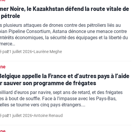
mer Noire, le Kazakhstan défend la route vitale de
 pétrole
s plusieurs attaques de drones contre des pétroliers liés au
ian Pipeline Consortium, Astana dénonce une menace contre
intérêts économiques, la sécurité des équipages et la liberté du
merce…
é par
21 juillet 2026
•
Laurène Meghe
ine
Belgique appelle la France et d’autres pays à l’aide
r sauver son programme de frégates
illiard d'euros par navire, sept ans de retard, et des frégates
es à bout de souffle. Face à l'impasse avec les Pays-Bas,
elles se tourne vers cinq pays étrangers.…
é par
21 juillet 2026
•
Antoine Renaud
ine