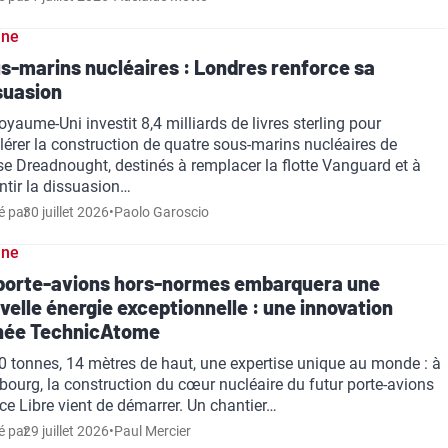
ine
s-marins nucléaires : Londres renforce sa
suasion
oyaume-Uni investit 8,4 milliards de livres sterling pour
lérer la construction de quatre sous-marins nucléaires de
se Dreadnought, destinés à remplacer la flotte Vanguard et à
ntir la dissuasion…
é par
30 juillet 2026
•
Paolo Garoscio
ine
porte-avions hors-normes embarquera une
velle énergie exceptionnelle : une innovation
née TechnicAtome
0 tonnes, 14 mètres de haut, une expertise unique au monde : à
bourg, la construction du cœur nucléaire du futur porte-avions
ce Libre vient de démarrer. Un chantier…
é par
29 juillet 2026
•
Paul Mercier