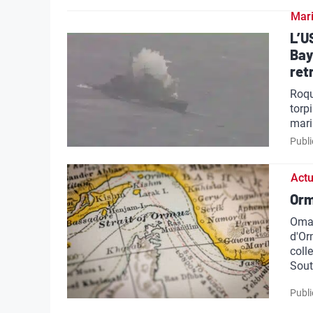
Mar
L’U
Bay
ret
Roqu
torp
mari
Publi
Actu
Orm
Oman
d'Or
coll
Sout
Publi