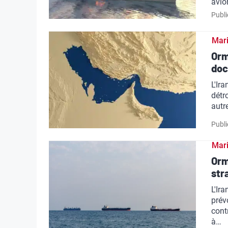
avio
Publi
Mar
Orm
doc
L'Ir
détr
autr
Publi
Mar
Orm
str
L'Ir
prév
cont
à…