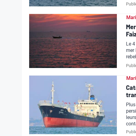
Publi
Mar
Mer
Fai
Le 4
mer 
rebe
Publi
Mar
Cat
tra
Plus
pers
leur
cont
Publi