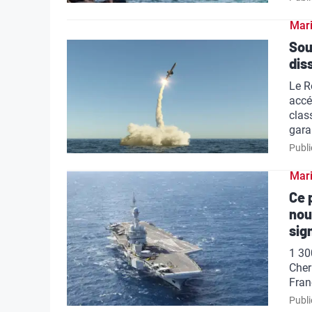
Mar
Sou
dis
Le R
accé
clas
gara
Publi
Mar
Ce 
nou
sig
1 30
Cher
Fran
Publi