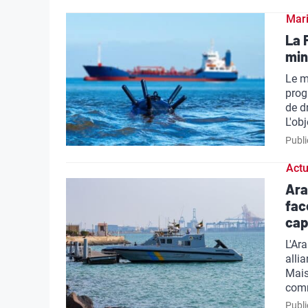
Mar
La 
min
Le m
prog
de d
L'ob
Publi
Actu
Ara
fac
cap
L'Ar
alli
Mais
com
Publi