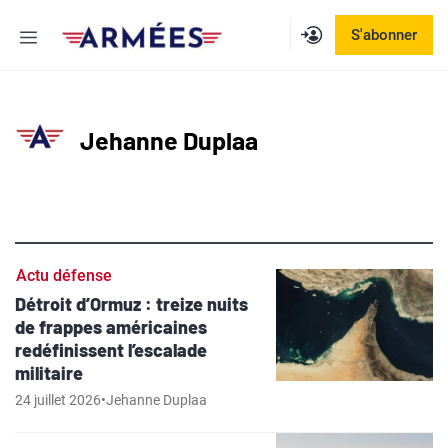
Aller
Menu
S'abonner
au
contenu
Jehanne Duplaa
Actu défense
Détroit d’Ormuz : treize nuits
de frappes américaines
redéfinissent l’escalade
militaire
24 juillet 2026
•
Jehanne Duplaa