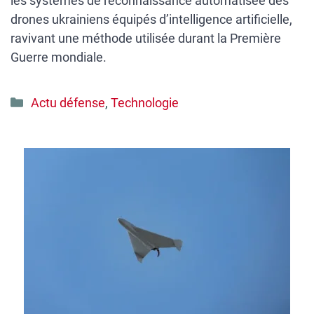
les systèmes de reconnaissance automatisée des
drones ukrainiens équipés d’intelligence artificielle,
ravivant une méthode utilisée durant la Première
Guerre mondiale.
Catégories
Actu défense
,
Technologie