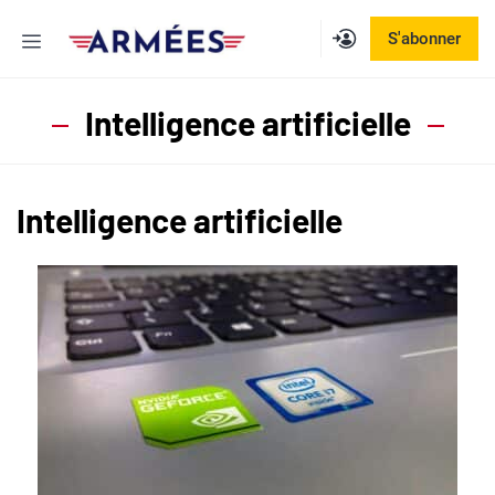
Aller
Menu
S'abonner
au
contenu
Intelligence artificielle
Intelligence artificielle