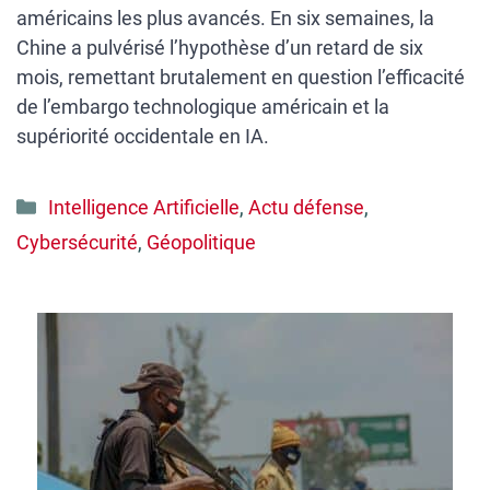
américains les plus avancés. En six semaines, la
Chine a pulvérisé l’hypothèse d’un retard de six
mois, remettant brutalement en question l’efficacité
de l’embargo technologique américain et la
supériorité occidentale en IA.
Catégories
Intelligence Artificielle
,
Actu défense
,
Cybersécurité
,
Géopolitique