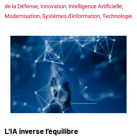
de la Défense
,
Innovation
,
Intelligence Artificielle
,
Modernisation
,
Systèmes d'information
,
Technologie
L’IA inverse l’équilibre