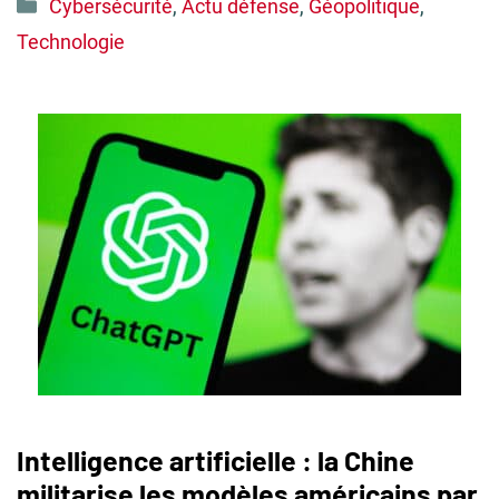
Catégories
Cybersécurité
,
Actu défense
,
Géopolitique
,
Technologie
Intelligence artificielle : la Chine
militarise les modèles américains par