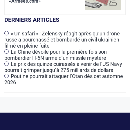
t
«Armées.com»
e
r
DERNIERS ARTICLES
n
a
« Un safari » : Zelensky réagit après qu’un drone
russe a pourchassé et bombardé un civil ukrainien
t
filmé en pleine fuite
i
La Chine dévoile pour la première fois son
v
bombardier H-6N armé d’un missile mystère
e
Le prix des quinze cuirassés à venir de l’US Navy
pourrait grimper jusqu’à 275 milliards de dollars
:
Poutine pourrait attaquer l’Otan dès cet automne
2026