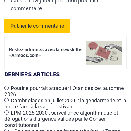
dans le navigateur pour mon prochain
commentaire.
A
l
Restez informés avec la newsletter
t
«Armées.com»
e
r
DERNIERS ARTICLES
n
a
Poutine pourrait attaquer l’Otan dès cet automne
2026
t
Cambriolages en juillet 2026 : la gendarmerie et la
i
police face à la vague estivale
v
LPM 2026-2030 : surveillance algorithmique et
e
dérogations d’urgence validés par le Conseil
constitutionnel
: