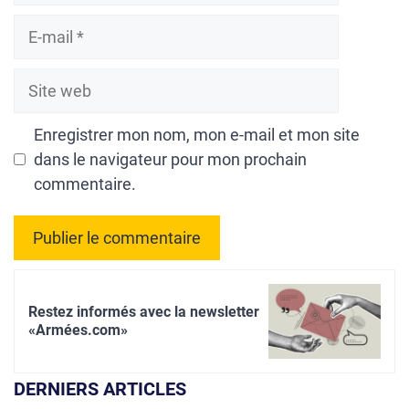
E-
mail
Site
web
Enregistrer mon nom, mon e-mail et mon site
dans le navigateur pour mon prochain
commentaire.
A
l
Restez informés avec la newsletter
t
«Armées.com»
e
r
DERNIERS ARTICLES
n