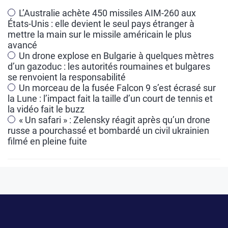
a
L’Australie achète 450 missiles AIM-260 aux
États-Unis : elle devient le seul pays étranger à
t
mettre la main sur le missile américain le plus
i
avancé
v
Un drone explose en Bulgarie à quelques mètres
e
d’un gazoduc : les autorités roumaines et bulgares
se renvoient la responsabilité
:
Un morceau de la fusée Falcon 9 s’est écrasé sur
la Lune : l’impact fait la taille d’un court de tennis et
la vidéo fait le buzz
« Un safari » : Zelensky réagit après qu’un drone
russe a pourchassé et bombardé un civil ukrainien
filmé en pleine fuite