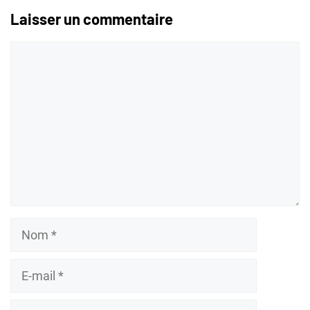
Laisser un commentaire
Commentaire
Nom
E-
mail
Site