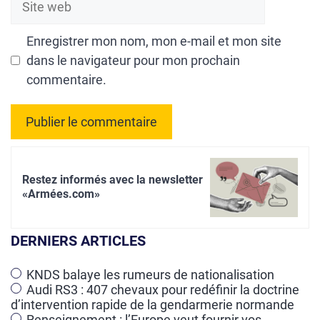
web
Enregistrer mon nom, mon e-mail et mon site
dans le navigateur pour mon prochain
commentaire.
A
l
Restez informés avec la newsletter
t
«Armées.com»
e
r
DERNIERS ARTICLES
n
a
KNDS balaye les rumeurs de nationalisation
Audi RS3 : 407 chevaux pour redéfinir la doctrine
t
d’intervention rapide de la gendarmerie normande
i
Renseignement : l’Europe veut fournir vos