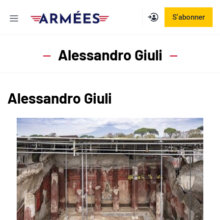
Aller
Menu
S'abonner
au
contenu
Alessandro Giuli
Alessandro Giuli