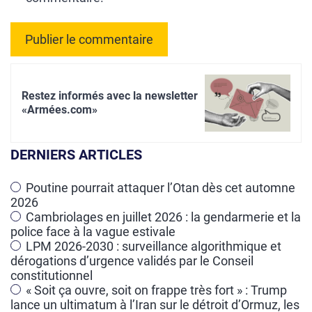
A
l
Restez informés avec la newsletter
t
«Armées.com»
e
r
DERNIERS ARTICLES
n
a
Poutine pourrait attaquer l’Otan dès cet automne
2026
t
Cambriolages en juillet 2026 : la gendarmerie et la
i
police face à la vague estivale
v
LPM 2026-2030 : surveillance algorithmique et
e
dérogations d’urgence validés par le Conseil
constitutionnel
:
« Soit ça ouvre, soit on frappe très fort » : Trump
lance un ultimatum à l’Iran sur le détroit d’Ormuz, les