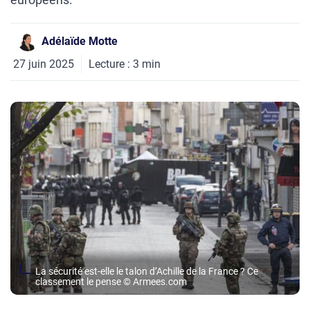
Adélaïde Motte
27 juin 2025
Lecture :
3
min
La sécurité est-elle le talon d’Achille de la France ? Ce
classement le pense © Armees.com