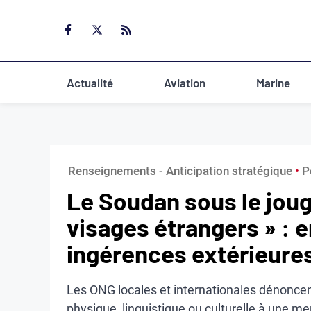
Aller
au
contenu
Actualité
Aviation
Marine
Renseignements - Anticipation stratégique
 • 
P
Le Soudan sous le joug 
visages étrangers » : e
ingérences extérieure
Les ONG locales et internationales dénoncen
physique, linguistique ou culturelle à une me