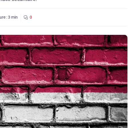
ure :
3
min
0