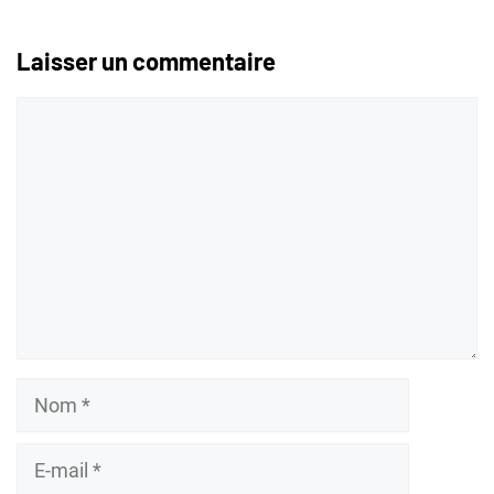
Laisser un commentaire
Commentaire
Nom
E-
mail