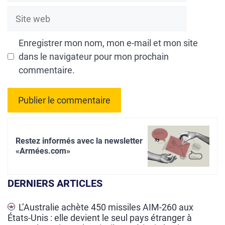
Site
web
Enregistrer mon nom, mon e-mail et mon site
dans le navigateur pour mon prochain
commentaire.
A
l
Restez informés avec la newsletter
t
«Armées.com»
e
r
DERNIERS ARTICLES
n
a
L’Australie achète 450 missiles AIM-260 aux
États-Unis : elle devient le seul pays étranger à
t