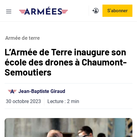
Aller
Menu
S'abonner
au
contenu
Armée de terre
L’Armée de Terre inaugure son
école des drones à Chaumont-
Semoutiers
Jean-Baptiste Giraud
30 octobre 2023
Lecture :
2
min