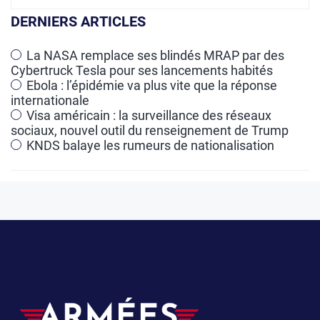
r
DERNIERS ARTICLES
n
a
La NASA remplace ses blindés MRAP par des
Cybertruck Tesla pour ses lancements habités
t
Ebola : l’épidémie va plus vite que la réponse
i
internationale
v
Visa américain : la surveillance des réseaux
e
sociaux, nouvel outil du renseignement de Trump
KNDS balaye les rumeurs de nationalisation
: