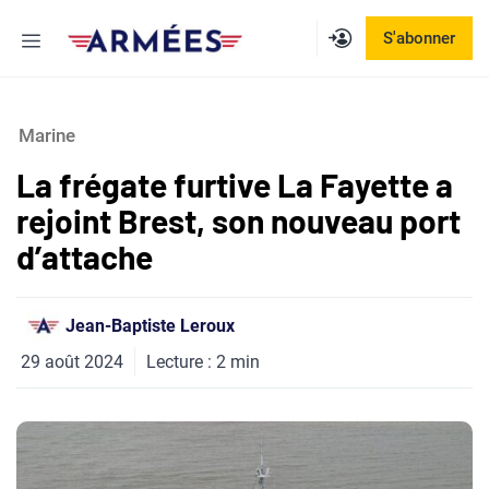
Aller
Menu
S'abonner
au
contenu
Marine
La frégate furtive La Fayette a
rejoint Brest, son nouveau port
d’attache
Jean-Baptiste Leroux
29 août 2024
Lecture :
2
min