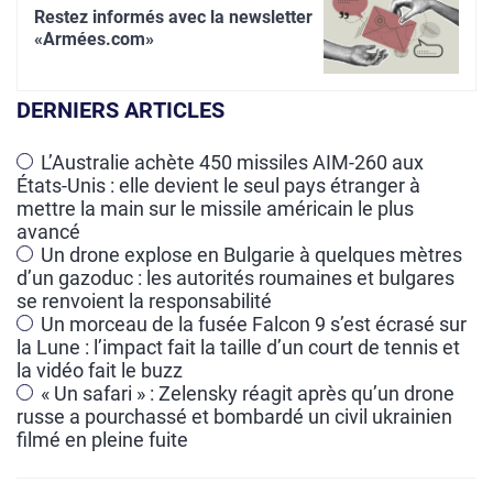
l
Restez informés avec la newsletter
t
«Armées.com»
e
r
DERNIERS ARTICLES
n
a
L’Australie achète 450 missiles AIM-260 aux
États-Unis : elle devient le seul pays étranger à
t
mettre la main sur le missile américain le plus
i
avancé
v
Un drone explose en Bulgarie à quelques mètres
e
d’un gazoduc : les autorités roumaines et bulgares
se renvoient la responsabilité
:
Un morceau de la fusée Falcon 9 s’est écrasé sur
la Lune : l’impact fait la taille d’un court de tennis et
la vidéo fait le buzz
« Un safari » : Zelensky réagit après qu’un drone
russe a pourchassé et bombardé un civil ukrainien
filmé en pleine fuite