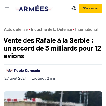
Aller
Menu
S'abonner
au
contenu
Actu défense
 • 
Industrie de la Défense
 • 
International
Vente des Rafale à la Serbie :
un accord de 3 milliards pour 12
avions
Paolo Garoscio
27 août 2024
Lecture :
2
min