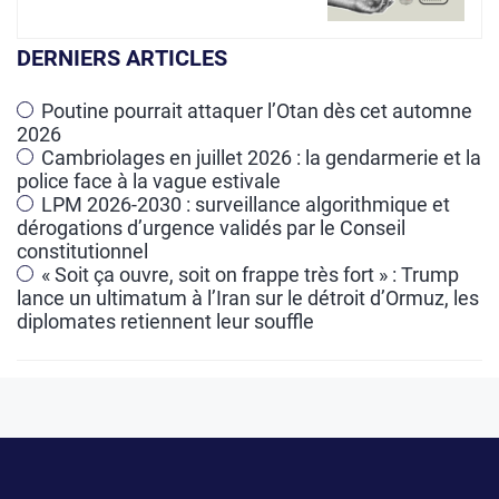
e
r
DERNIERS ARTICLES
n
a
Poutine pourrait attaquer l’Otan dès cet automne
2026
t
Cambriolages en juillet 2026 : la gendarmerie et la
i
police face à la vague estivale
v
LPM 2026-2030 : surveillance algorithmique et
e
dérogations d’urgence validés par le Conseil
constitutionnel
:
« Soit ça ouvre, soit on frappe très fort » : Trump
lance un ultimatum à l’Iran sur le détroit d’Ormuz, les
diplomates retiennent leur souffle