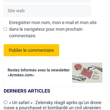
Site
web
Enregistrer mon nom, mon e-mail et mon site
dans le navigateur pour mon prochain
commentaire.
A
l
Restez informés avec la newsletter
t
«Armées.com»
e
r
DERNIERS ARTICLES
n
a
« Un safari » : Zelensky réagit après qu’un drone
russe a pourchassé et bombardé un civil ukrainien
t