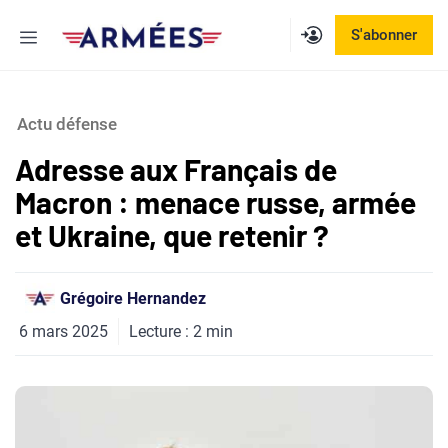
Aller
Menu
S'abonner
au
contenu
Actu défense
Adresse aux Français de
Macron : menace russe, armée
et Ukraine, que retenir ?
Grégoire Hernandez
6 mars 2025
Lecture :
2
min