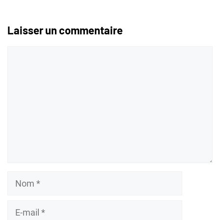
Laisser un commentaire
Commentaire
Nom
E-
mail