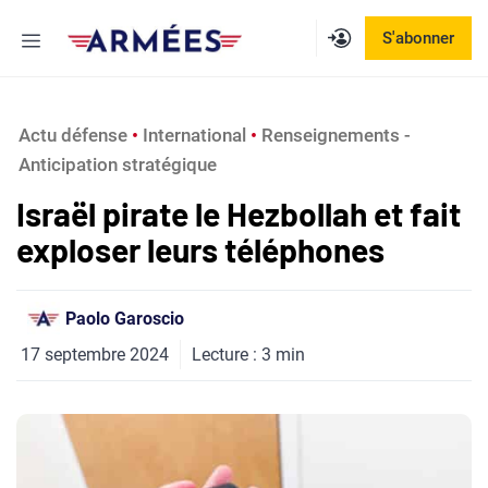
Aller
Menu
S'abonner
au
contenu
Actu défense
 • 
International
 • 
Renseignements -
Anticipation stratégique
Israël pirate le Hezbollah et fait
exploser leurs téléphones
Paolo Garoscio
17 septembre 2024
Lecture :
3
min