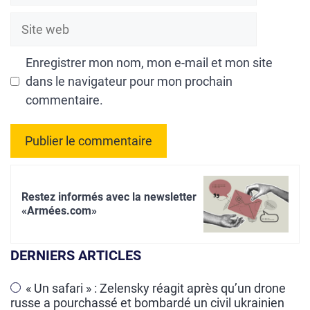
Site
web
Enregistrer mon nom, mon e-mail et mon site
dans le navigateur pour mon prochain
commentaire.
A
l
Restez informés avec la newsletter
t
«Armées.com»
e
r
DERNIERS ARTICLES
n
a
« Un safari » : Zelensky réagit après qu’un drone
russe a pourchassé et bombardé un civil ukrainien
t