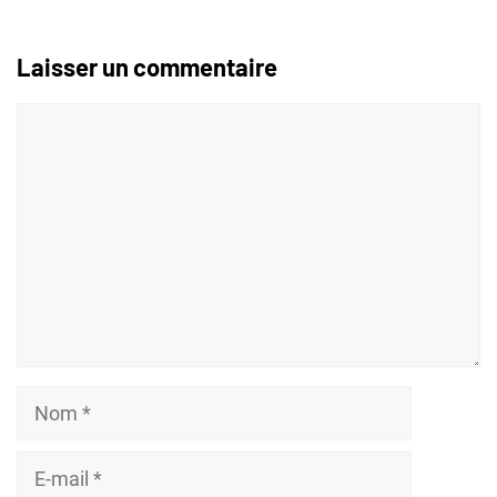
Laisser un commentaire
Commentaire
Nom
E-
mail