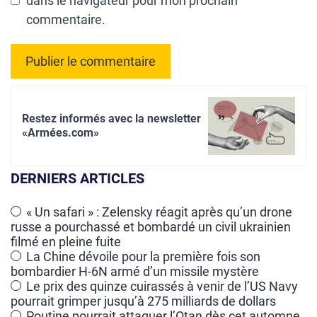
dans le navigateur pour mon prochain
commentaire.
A
l
Restez informés avec la newsletter
t
«Armées.com»
e
r
DERNIERS ARTICLES
n
a
« Un safari » : Zelensky réagit après qu’un drone
russe a pourchassé et bombardé un civil ukrainien
t
filmé en pleine fuite
i
La Chine dévoile pour la première fois son
v
bombardier H-6N armé d’un missile mystère
e
Le prix des quinze cuirassés à venir de l’US Navy
pourrait grimper jusqu’à 275 milliards de dollars
:
Poutine pourrait attaquer l’Otan dès cet automne