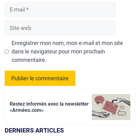
E-
mail
Site
web
Enregistrer mon nom, mon e-mail et mon site
dans le navigateur pour mon prochain
commentaire.
A
l
Restez informés avec la newsletter
t
«Armées.com»
e
r
DERNIERS ARTICLES
n