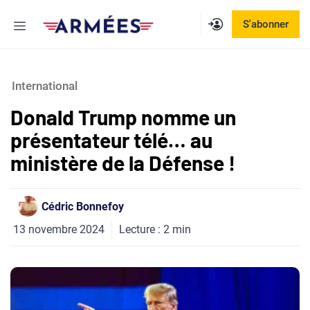
Aller
Menu
S'abonner
au
contenu
International
Donald Trump nomme un
présentateur télé… au
ministère de la Défense !
Cédric Bonnefoy
13 novembre 2024
Lecture :
2
min