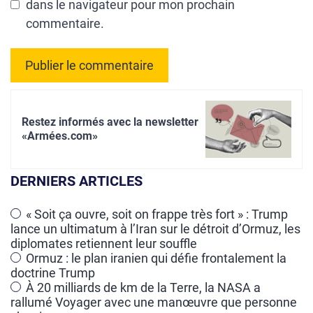
dans le navigateur pour mon prochain
commentaire.
A
l
Restez informés avec la newsletter
t
«Armées.com»
e
r
DERNIERS ARTICLES
n
a
« Soit ça ouvre, soit on frappe très fort » : Trump
lance un ultimatum à l’Iran sur le détroit d’Ormuz, les
t
diplomates retiennent leur souffle
i
Ormuz : le plan iranien qui défie frontalement la
v
doctrine Trump
e
À 20 milliards de km de la Terre, la NASA a
rallumé Voyager avec une manœuvre que personne
: