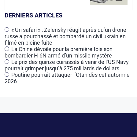
e
r
DERNIERS ARTICLES
n
a
« Un safari » : Zelensky réagit après qu’un drone
russe a pourchassé et bombardé un civil ukrainien
t
filmé en pleine fuite
i
La Chine dévoile pour la première fois son
v
bombardier H-6N armé d’un missile mystère
e
Le prix des quinze cuirassés à venir de l’US Navy
pourrait grimper jusqu’à 275 milliards de dollars
:
Poutine pourrait attaquer l’Otan dès cet automne
2026