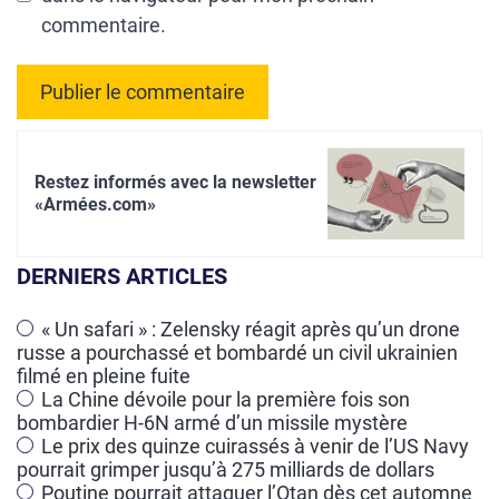
commentaire.
A
l
Restez informés avec la newsletter
t
«Armées.com»
e
r
DERNIERS ARTICLES
n
a
« Un safari » : Zelensky réagit après qu’un drone
russe a pourchassé et bombardé un civil ukrainien
t
filmé en pleine fuite
i
La Chine dévoile pour la première fois son
v
bombardier H-6N armé d’un missile mystère
e
Le prix des quinze cuirassés à venir de l’US Navy
pourrait grimper jusqu’à 275 milliards de dollars
:
Poutine pourrait attaquer l’Otan dès cet automne