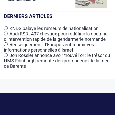
e
r
DERNIERS ARTICLES
n
a
KNDS balaye les rumeurs de nationalisation
Audi RS3 : 407 chevaux pour redéfinir la doctrine
t
d’intervention rapide de la gendarmerie normande
i
Renseignement : l’Europe veut fournir vos
v
informations personnelles à Israël
e
Jon Rossier annonce avoir trouvé l’or : le trésor du
HMS Edinburgh remonté des profondeurs de la mer
:
de Barents