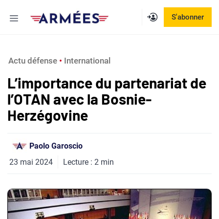
Aller
Menu
S'abonner
au
contenu
Actu défense
 • 
International
L’importance du partenariat de
l’OTAN avec la Bosnie-
Herzégovine
Paolo Garoscio
23 mai 2024
Lecture :
2
min