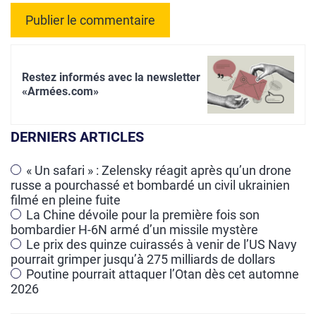
A
l
Restez informés avec la newsletter
t
«Armées.com»
e
r
DERNIERS ARTICLES
n
a
« Un safari » : Zelensky réagit après qu’un drone
russe a pourchassé et bombardé un civil ukrainien
t
filmé en pleine fuite
i
La Chine dévoile pour la première fois son
v
bombardier H-6N armé d’un missile mystère
e
Le prix des quinze cuirassés à venir de l’US Navy
pourrait grimper jusqu’à 275 milliards de dollars
:
Poutine pourrait attaquer l’Otan dès cet automne
2026