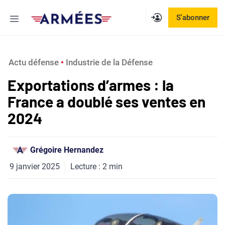
Aller
Menu
S'abonner
au
contenu
Actu défense
 • 
Industrie de la Défense
Exportations d’armes : la
France a doublé ses ventes en
2024
Grégoire Hernandez
9 janvier 2025
Lecture :
2
min