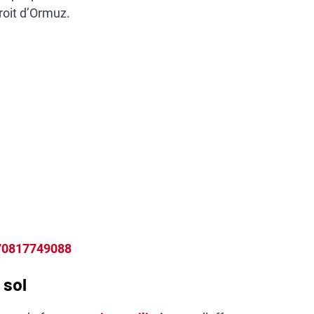
roit d’Ormuz.
70817749088
 sol