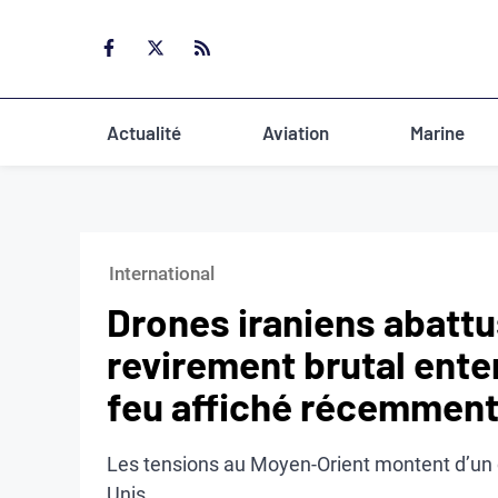
Aller
au
contenu
Actualité
Aviation
Marine
International
Drones iraniens abattu
revirement brutal enter
feu affiché récemmen
Les tensions au Moyen-Orient montent d’un cr
Unis.