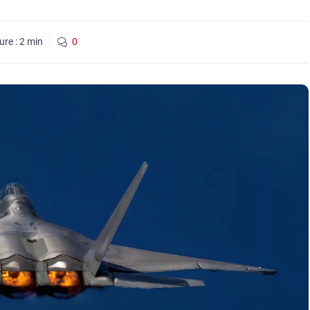
ure :
2
min
0