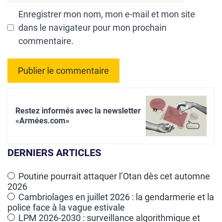
Enregistrer mon nom, mon e-mail et mon site
dans le navigateur pour mon prochain
commentaire.
A
l
Restez informés avec la newsletter
t
«Armées.com»
e
r
DERNIERS ARTICLES
n
a
Poutine pourrait attaquer l’Otan dès cet automne
2026
t
Cambriolages en juillet 2026 : la gendarmerie et la
i
police face à la vague estivale
v
LPM 2026-2030 : surveillance algorithmique et