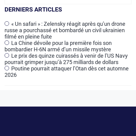
r
DERNIERS ARTICLES
n
a
« Un safari » : Zelensky réagit après qu’un drone
russe a pourchassé et bombardé un civil ukrainien
t
filmé en pleine fuite
i
La Chine dévoile pour la première fois son
v
bombardier H-6N armé d’un missile mystère
e
Le prix des quinze cuirassés à venir de l’US Navy
pourrait grimper jusqu’à 275 milliards de dollars
:
Poutine pourrait attaquer l’Otan dès cet automne
2026